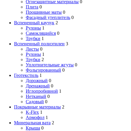
Огнезащитные материалы
0
Плита
0
Прошивные маты
0
Фасадный утеплитель
0
Вспененный каучук
2
Рулоны
1
Самоклящийся
0
Трубки
1
Вспененный полиэтилен
3
Листы
0
Рулоны
1
Трубки
2
Уплотнительные жгуты
0
Фольгированный
0
Геотекстиль
1
Дорожный
0
Дренажный
0
Иглопробивной
1
Нетканый
0
Садовый
0
Покрывные материалы
2
K-Flex
1
Армофол
1
Минеральная вата
2
Крыша
0