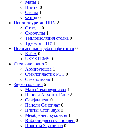
Маты
1
Плиты
0
Стены
1
Фасад
0
Пеноплиуретан ППУ
2
Отводы
0
Скорлупы
1
Теплоизоляция стояка
0
Трубы в ППУ
1
Полимерные трубы и фитинги
0
K-flex
0
USYSTEMS
0
Стекловолокно
2
Армирующее
1
Стеклопластик РСТ
0
Стеклоткань
1
Звукоизоляция
6
Маты Темозвукоизол
1
Панели Акустик Гипс
2
Сейфпанель
0
Панели Саноплат
0
Плиты Стоп Звук
0
Мембраны Звукоизол
1
Виброподвесы Санокреп
0
Полотна Звукоизол
0