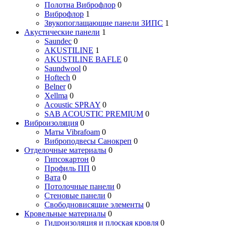
Полотна Виброфлор
0
Виброфлор
1
Звукопоглащающие панели ЗИПС
1
Акустические панели
1
Saundec
0
AKUSTILINE
1
AKUSTILINE BAFLE
0
Saundwool
0
Hoftech
0
Belner
0
Xellma
0
Acoustic SPRAY
0
SAB ACOUSTIC PREMIUM
0
Виброизоляция
0
Маты Vibrafoam
0
Виброподвесы Санокреп
0
Отделочные материалы
0
Гипсокартон
0
Профиль ПП
0
Вата
0
Потолочные панели
0
Стеновые панели
0
Свободновисящие элементы
0
Кровельные материалы
0
Гидроизоляция и плоская кровля
0