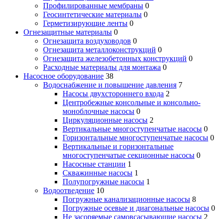
Профилированные мембраны
0
Геосинтетические материалы
0
Герметизирующие ленты
0
Огнезащитные материалы
0
Огнезащита воздуховодов
0
Огнезащита металлоконструкций
0
Огнезащита железобетонных конструкций
0
Расходные материалы для монтажа
0
Насосное оборудование
38
Водоснабжение и повышение давления
7
Насосы двухстороннего входа
2
Центробежные консольные и консольно-
моноблочные насосы
0
Циркуляционные насосы
2
Вертикальные многоступенчатые насосы
0
Горизонтальные многоступенчатые насосы
0
Вертикальные и горизонтальные
многоступенчатые секционные насосы
0
Насосные станции
1
Скважинные насосы
1
Полупогружные насосы
1
Водоотведение
10
Погружные канализационные насосы
8
Погружные осевые и диагональные насосы
0
Не засоряемые самовсасывающие насосы
2