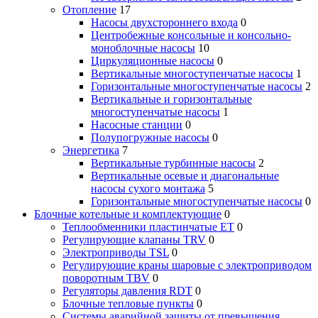
Отопление
17
Насосы двухстороннего входа
0
Центробежные консольные и консольно-
моноблочные насосы
10
Циркуляционные насосы
0
Вертикальные многоступенчатые насосы
1
Горизонтальные многоступенчатые насосы
2
Вертикальные и горизонтальные
многоступенчатые насосы
1
Насосные станции
0
Полупогружные насосы
0
Энергетика
7
Вертикальные турбинные насосы
2
Вертикальные осевые и диагональные
насосы сухого монтажа
5
Горизонтальные многоступенчатые насосы
0
Блочные котельные и комплектующие
0
Теплообменники пластинчатые ЕТ
0
Регулирующие клапаны TRV
0
Электроприводы TSL
0
Регулирующие краны шаровые с электроприводом
поворотным TBV
0
Регуляторы давления RDT
0
Блочные тепловые пункты
0
Системы аварийной защиты от превышения