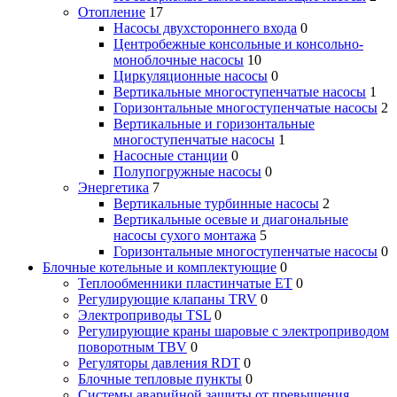
Отопление
17
Насосы двухстороннего входа
0
Центробежные консольные и консольно-
моноблочные насосы
10
Циркуляционные насосы
0
Вертикальные многоступенчатые насосы
1
Горизонтальные многоступенчатые насосы
2
Вертикальные и горизонтальные
многоступенчатые насосы
1
Насосные станции
0
Полупогружные насосы
0
Энергетика
7
Вертикальные турбинные насосы
2
Вертикальные осевые и диагональные
насосы сухого монтажа
5
Горизонтальные многоступенчатые насосы
0
Блочные котельные и комплектующие
0
Теплообменники пластинчатые ЕТ
0
Регулирующие клапаны TRV
0
Электроприводы TSL
0
Регулирующие краны шаровые с электроприводом
поворотным TBV
0
Регуляторы давления RDT
0
Блочные тепловые пункты
0
Системы аварийной защиты от превышения