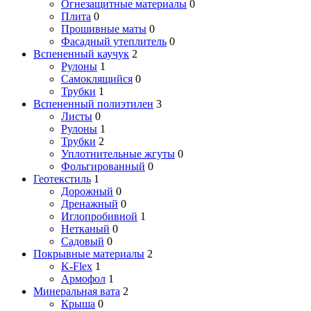
Огнезащитные материалы
0
Плита
0
Прошивные маты
0
Фасадный утеплитель
0
Вспененный каучук
2
Рулоны
1
Самоклящийся
0
Трубки
1
Вспененный полиэтилен
3
Листы
0
Рулоны
1
Трубки
2
Уплотнительные жгуты
0
Фольгированный
0
Геотекстиль
1
Дорожный
0
Дренажный
0
Иглопробивной
1
Нетканый
0
Садовый
0
Покрывные материалы
2
K-Flex
1
Армофол
1
Минеральная вата
2
Крыша
0