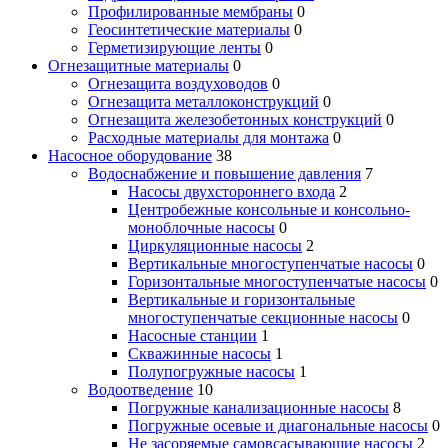
Профилированные мембраны
0
Геосинтетические материалы
0
Герметизирующие ленты
0
Огнезащитные материалы
0
Огнезащита воздуховодов
0
Огнезащита металлоконструкций
0
Огнезащита железобетонных конструкций
0
Расходные материалы для монтажа
0
Насосное оборудование
38
Водоснабжение и повышение давления
7
Насосы двухстороннего входа
2
Центробежные консольные и консольно-
моноблочные насосы
0
Циркуляционные насосы
2
Вертикальные многоступенчатые насосы
0
Горизонтальные многоступенчатые насосы
0
Вертикальные и горизонтальные
многоступенчатые секционные насосы
0
Насосные станции
1
Скважинные насосы
1
Полупогружные насосы
1
Водоотведение
10
Погружные канализационные насосы
8
Погружные осевые и диагональные насосы
0
Не засоряемые самовсасывающие насосы
2