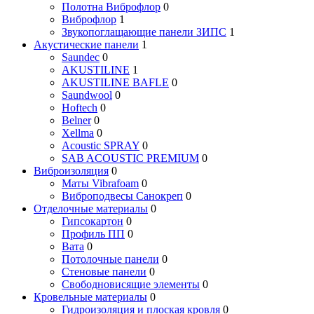
Полотна Виброфлор
0
Виброфлор
1
Звукопоглащающие панели ЗИПС
1
Акустические панели
1
Saundec
0
AKUSTILINE
1
AKUSTILINE BAFLE
0
Saundwool
0
Hoftech
0
Belner
0
Xellma
0
Acoustic SPRAY
0
SAB ACOUSTIC PREMIUM
0
Виброизоляция
0
Маты Vibrafoam
0
Виброподвесы Санокреп
0
Отделочные материалы
0
Гипсокартон
0
Профиль ПП
0
Вата
0
Потолочные панели
0
Стеновые панели
0
Свободновисящие элементы
0
Кровельные материалы
0
Гидроизоляция и плоская кровля
0