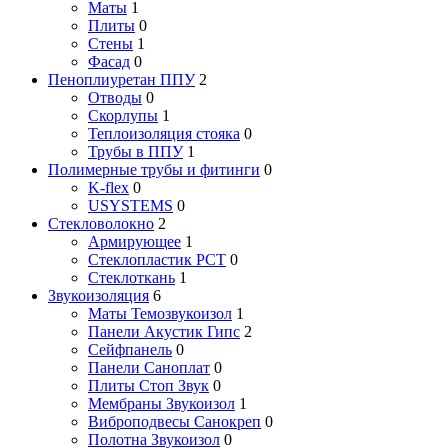
Маты
1
Плиты
0
Стены
1
Фасад
0
Пеноплиуретан ППУ
2
Отводы
0
Скорлупы
1
Теплоизоляция стояка
0
Трубы в ППУ
1
Полимерные трубы и фитинги
0
K-flex
0
USYSTEMS
0
Стекловолокно
2
Армирующее
1
Стеклопластик РСТ
0
Стеклоткань
1
Звукоизоляция
6
Маты Темозвукоизол
1
Панели Акустик Гипс
2
Сейфпанель
0
Панели Саноплат
0
Плиты Стоп Звук
0
Мембраны Звукоизол
1
Виброподвесы Санокреп
0
Полотна Звукоизол
0