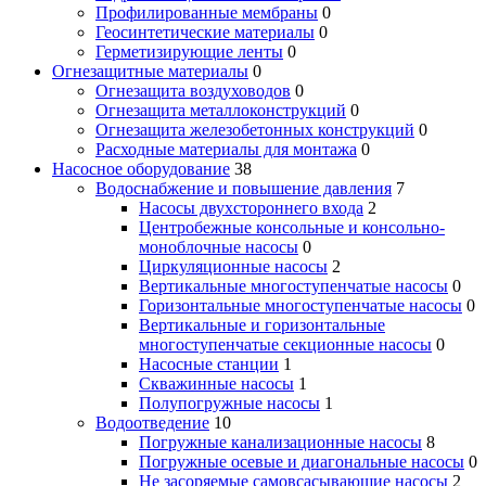
Профилированные мембраны
0
Геосинтетические материалы
0
Герметизирующие ленты
0
Огнезащитные материалы
0
Огнезащита воздуховодов
0
Огнезащита металлоконструкций
0
Огнезащита железобетонных конструкций
0
Расходные материалы для монтажа
0
Насосное оборудование
38
Водоснабжение и повышение давления
7
Насосы двухстороннего входа
2
Центробежные консольные и консольно-
моноблочные насосы
0
Циркуляционные насосы
2
Вертикальные многоступенчатые насосы
0
Горизонтальные многоступенчатые насосы
0
Вертикальные и горизонтальные
многоступенчатые секционные насосы
0
Насосные станции
1
Скважинные насосы
1
Полупогружные насосы
1
Водоотведение
10
Погружные канализационные насосы
8
Погружные осевые и диагональные насосы
0
Не засоряемые самовсасывающие насосы
2