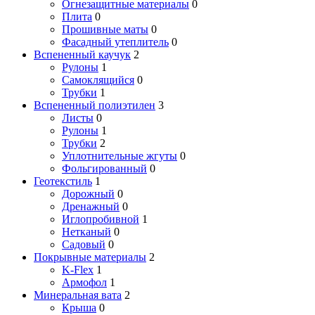
Огнезащитные материалы
0
Плита
0
Прошивные маты
0
Фасадный утеплитель
0
Вспененный каучук
2
Рулоны
1
Самоклящийся
0
Трубки
1
Вспененный полиэтилен
3
Листы
0
Рулоны
1
Трубки
2
Уплотнительные жгуты
0
Фольгированный
0
Геотекстиль
1
Дорожный
0
Дренажный
0
Иглопробивной
1
Нетканый
0
Садовый
0
Покрывные материалы
2
K-Flex
1
Армофол
1
Минеральная вата
2
Крыша
0