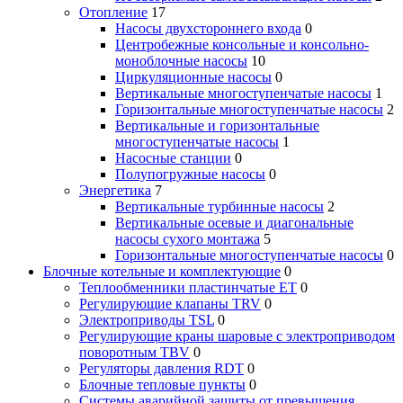
Отопление
17
Насосы двухстороннего входа
0
Центробежные консольные и консольно-
моноблочные насосы
10
Циркуляционные насосы
0
Вертикальные многоступенчатые насосы
1
Горизонтальные многоступенчатые насосы
2
Вертикальные и горизонтальные
многоступенчатые насосы
1
Насосные станции
0
Полупогружные насосы
0
Энергетика
7
Вертикальные турбинные насосы
2
Вертикальные осевые и диагональные
насосы сухого монтажа
5
Горизонтальные многоступенчатые насосы
0
Блочные котельные и комплектующие
0
Теплообменники пластинчатые ЕТ
0
Регулирующие клапаны TRV
0
Электроприводы TSL
0
Регулирующие краны шаровые с электроприводом
поворотным TBV
0
Регуляторы давления RDT
0
Блочные тепловые пункты
0
Системы аварийной защиты от превышения