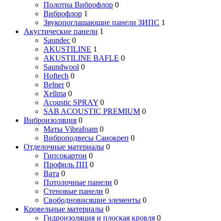
Полотна Виброфлор
0
Виброфлор
1
Звукопоглащающие панели ЗИПС
1
Акустические панели
1
Saundec
0
AKUSTILINE
1
AKUSTILINE BAFLE
0
Saundwool
0
Hoftech
0
Belner
0
Xellma
0
Acoustic SPRAY
0
SAB ACOUSTIC PREMIUM
0
Виброизоляция
0
Маты Vibrafoam
0
Виброподвесы Санокреп
0
Отделочные материалы
0
Гипсокартон
0
Профиль ПП
0
Вата
0
Потолочные панели
0
Стеновые панели
0
Свободновисящие элементы
0
Кровельные материалы
0
Гидроизоляция и плоская кровля
0