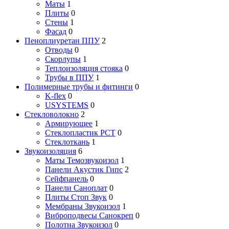
Маты
1
Плиты
0
Стены
1
Фасад
0
Пеноплиуретан ППУ
2
Отводы
0
Скорлупы
1
Теплоизоляция стояка
0
Трубы в ППУ
1
Полимерные трубы и фитинги
0
K-flex
0
USYSTEMS
0
Стекловолокно
2
Армирующее
1
Стеклопластик РСТ
0
Стеклоткань
1
Звукоизоляция
6
Маты Темозвукоизол
1
Панели Акустик Гипс
2
Сейфпанель
0
Панели Саноплат
0
Плиты Стоп Звук
0
Мембраны Звукоизол
1
Виброподвесы Санокреп
0
Полотна Звукоизол
0